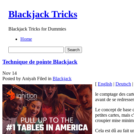
Blackjack Tricks
Blackjack Tricks for Dummies
Home
Technique de pointe Blackjack
Nov
14
Posted by Aniyah
Filed in
Blackjack
[
English
|
Deutsch
le comptage des cart
avant de se redresse
Le concept de base d
petites cartes, mais 
croupier mise mini
Cela est dû au fait 