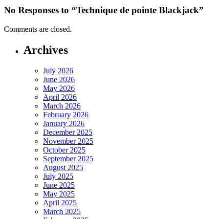
No Responses to “Technique de pointe Blackjack”
Comments are closed.
Archives
July 2026
June 2026
May 2026
April 2026
March 2026
February 2026
January 2026
December 2025
November 2025
October 2025
September 2025
August 2025
July 2025
June 2025
May 2025
April 2025
March 2025