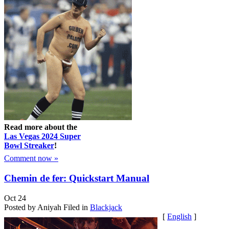
Read more about the
Las Vegas 2024 Super
Bowl Streaker
!
Comment now »
Chemin de fer: Quickstart Manual
Oct
24
Posted by Aniyah
Filed in
Blackjack
[
English
]