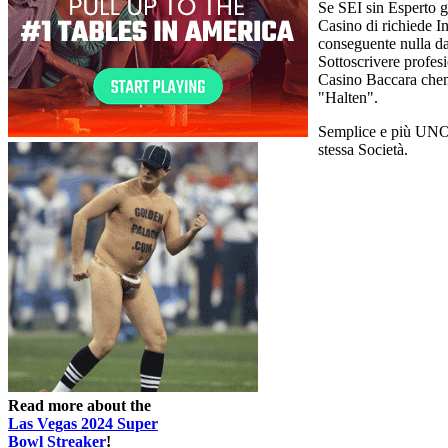
Se SEI sin Esperto g
Casino di richiede 
conseguente nulla da
Sottoscrivere profes
Casino Baccara chemi
"Halten".
Semplice e più UNO 
stessa Società.
Read more about the
Las Vegas 2024 Super
Bowl Streaker
!