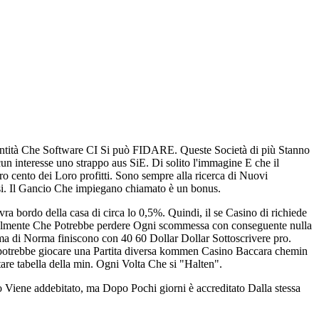
 entità Che Software CI Si può FIDARE. Queste Società di più Stanno
 interesse uno strappo aus SiE. Di solito l'immagine E che il
o cento dei Loro profitti. Sono sempre alla ricerca di Nuovi
si. Il Gancio Che impiegano chiamato è un bonus.
ra bordo della casa di circa lo 0,5%. Quindi, il se Casino di richiede
ualmente Che Potrebbe perdere Ogni scommessa con conseguente nulla
i ma di Norma finiscono con 40 60 Dollar Dollar Sottoscrivere pro.
i potrebbe giocare una Partita diversa kommen Casino Baccara chemin
are tabella della min. Ogni Volta Che si "Halten".
o Viene addebitato, ma Dopo Pochi giorni è accreditato Dalla stessa