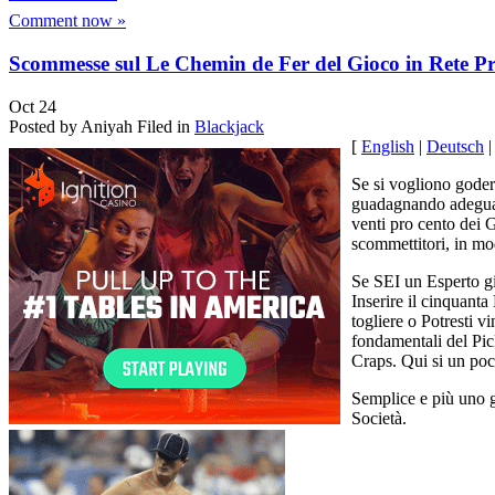
Comment now »
Scommesse sul Le Chemin de Fer del Gioco in Rete
Oct
24
Posted by Aniyah
Filed in
Blackjack
[
English
|
Deutsch
Se si vogliono goder
guadagnando adeguate
venti pro cento dei 
scommettitori, in m
Se SEI un Esperto gio
Inserire il cinquan
togliere o Potresti 
fondamentali del Pic
Craps. Qui si un poc
Semplice e più uno g
Società.