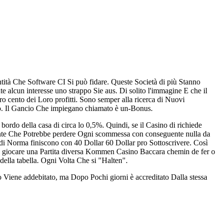
ntità Che Software CI Si può fidare. Queste Società di più Stanno
lcun interesse uno strappo Sie aus. Di solito l'immagine E che il
o cento dei Loro profitti. Sono semper alla ricerca di Nuovi
ro. Il Gancio Che impiegano chiamato è un-Bonus.
bordo della casa di circa lo 0,5%. Quindi, se il Casino di richiede
mente Che Potrebbe perdere Ogni scommessa con conseguente nulla da
i di Norma finiscono con 40 Dollar 60 Dollar pro Sottoscrivere. Così
bbe giocare una Partita diversa Kommen Casino Baccara chemin de fer o
della tabella. Ogni Volta Che si "Halten".
o Viene addebitato, ma Dopo Pochi giorni è accreditato Dalla stessa