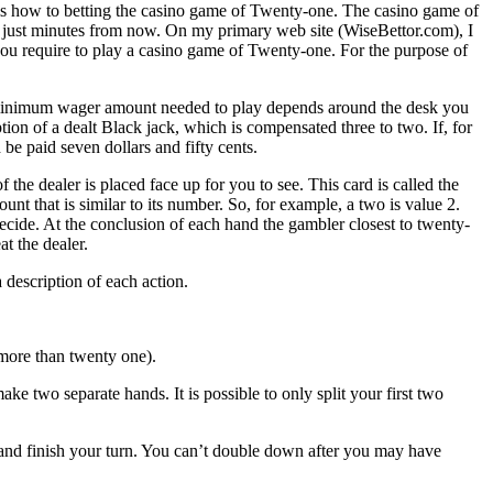
als how to betting the casino game of Twenty-one. The casino game of
n just minutes from now. On my primary web site (WiseBettor.com), I
g you require to play a casino game of Twenty-one. For the purpose of
e minimum wager amount needed to play depends around the desk you
ion of a dealt Black jack, which is compensated three to two. If, for
be paid seven dollars and fifty cents.
the dealer is placed face up for you to see. This card is called the
unt that is similar to its number. So, for example, a two is value 2.
cide. At the conclusion of each hand the gambler closest to twenty-
at the dealer.
 description of each action.
o more than twenty one).
ke two separate hands. It is possible to only split your first two
d finish your turn. You can’t double down after you may have