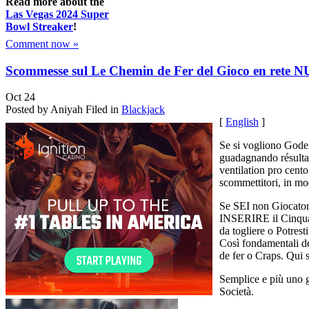
Read more about the
Las Vegas 2024 Super
Bowl Streaker
!
Comment now »
Scommesse sul Le Chemin de Fer del Gioco en rete
Oct
24
Posted by Aniyah
Filed in
Blackjack
[
English
]
Se si vogliono Goder
guadagnando résulta 
ventilation pro cent
scommettitori, in m
Se SEI non Giocatore
INSERIRE il Cinquan
da togliere o Potres
Così fondamentali de
de fer o Craps. Qui 
Semplice e più uno g
Società.