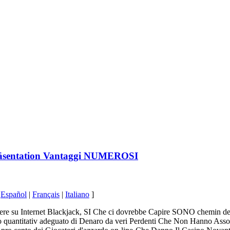
Präsentation Vantaggi NUMEROSI
|
Español
|
Français
|
Italiano
]
re su Internet Blackjack, SI Che ci dovrebbe Capire SONO chemin de f
quantitativ adeguato di Denaro da veri Perdenti Che Non Hanno Asso