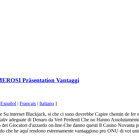
UMEROSI Präsentation Vantaggi
|
Español
|
Français
|
Italiano
]
e Su internet Blackjack, si che ci sono dovrebbe Capire chemin de fer e
ativ adeguate di Denaro da Veri Perdenti Che no Hanno Assolutamente 
o dei Giocatori d'azzardo on-line-Che danno questi Il Casino Novanta pr
odo che he aquí rendono estremamente vantaggioso pro ONU di voi uni