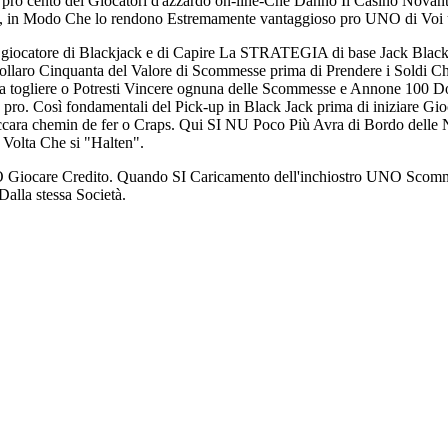
i pro cento dei Giocatori d'azzardo on-line-Che Danno Il Casino Novan
, in Modo Che lo rendono Estremamente vantaggioso pro UNO di Voi u
iocatore di Blackjack e di Capire La STRATEGIA di base Jack Black SI
l Dollaro Cinquanta del Valore di Scommesse prima di Prendere i S
 togliere o Potresti Vincere ognuna delle Scommesse e Annone 100 Doll
o pro. Così fondamentali del Pick-up in Black Jack prima di iniziare 
ra chemin de fer o Craps. Qui SI NU Poco Più Avra di Bordo delle Naz
 Volta Che si "Halten".
 Giocare Credito. Quando SI Caricamento dell'inchiostro UNO Scomm
Dalla stessa Società.