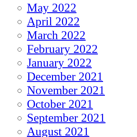
May 2022
April 2022
March 2022
February 2022
January 2022
December 2021
November 2021
October 2021
September 2021
August 2021