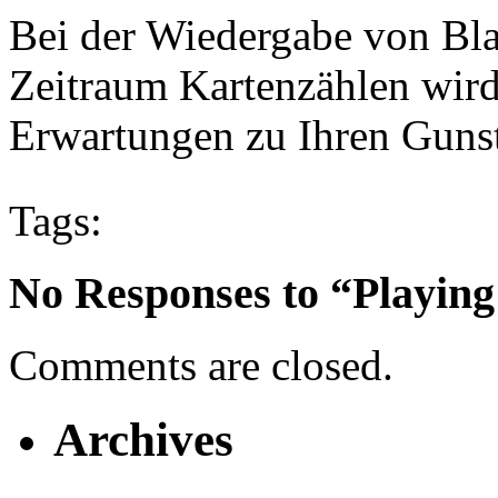
Bei der Wiedergabe von Bla
Zeitraum Kartenzählen wird
Erwartungen zu Ihren Gunst
Tags:
No Responses to “Playing
Comments are closed.
Archives