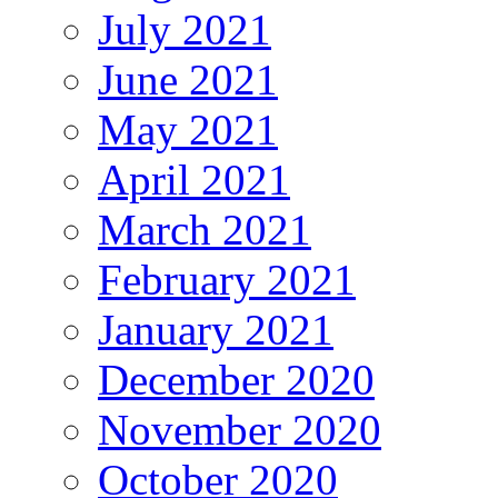
July 2021
June 2021
May 2021
April 2021
March 2021
February 2021
January 2021
December 2020
November 2020
October 2020