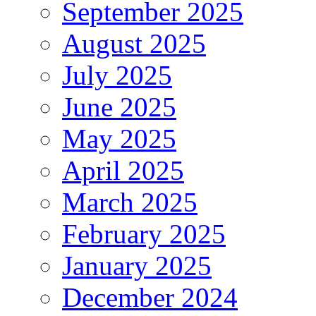
September 2025
August 2025
July 2025
June 2025
May 2025
April 2025
March 2025
February 2025
January 2025
December 2024