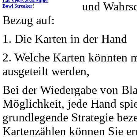
Las Vegas 2024 Super
und Wahrsc
Bowl Streaker
!
Bezug auf:
1. Die Karten in der Hand
2. Welche Karten könnten 
ausgeteilt werden,
Bei der Wiedergabe von Black
Möglichkeit, jede Hand spie
grundlegende Strategie bez
Kartenzählen können Sie er