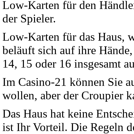
Low-Karten für den Händle
der Spieler.
Low-Karten für das Haus, we
beläuft sich auf ihre Hände, 
14, 15 oder 16 insgesamt au
Im Casino-21 können Sie au
wollen, aber der Croupier k
Das Haus hat keine Entschei
ist Ihr Vorteil. Die Regeln