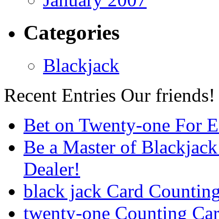
Categories
Blackjack
Recent Entries
Our friends!
Bet on Twenty-one For 
Be a Master of Blackjack
Dealer!
black jack Card Countin
twenty-one Counting Ca