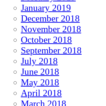
January 2019
December 2018
November 2018
October 2018
September 2018
July 2018
June 2018
May 2018
April 2018
March 2018