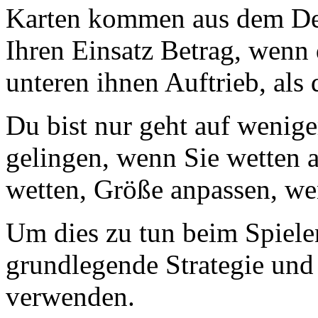
Karten kommen aus dem Dec
Ihren Einsatz Betrag, wenn
unteren ihnen Auftrieb, als 
Du bist nur geht auf wenige
gelingen, wenn Sie wetten au
wetten, Größe anpassen, we
Um dies zu tun beim Spiel
grundlegende Strategie und
verwenden.